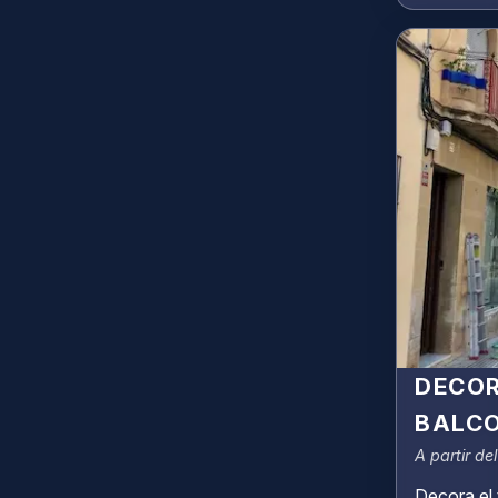
DECOR
BALC
A partir de
Decora el 