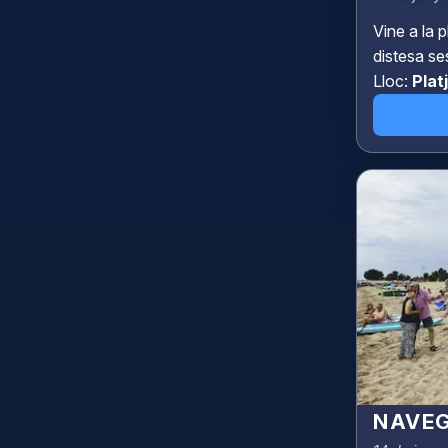
Vine a la p
distesa ses
Lloc:
Plat
NAVEG