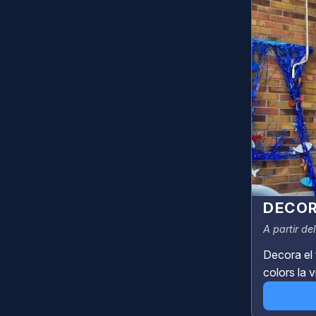
DECOR
A partir de
Decora el 
colors la vi