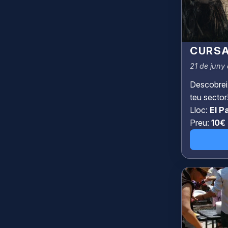
CURSA
21 de juny 
Descobreix
teu sector!
Lloc:
El P
Preu:
10€ 