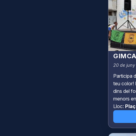
GIMCA
20 de juny
Participa 
teu color!
dins del fo
menors en 
Lloc:
Plaç