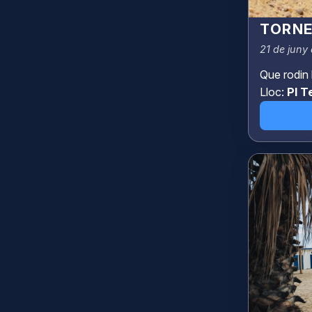
TORNE
21 de juny 
Que rodin l
Lloc:
Pl T