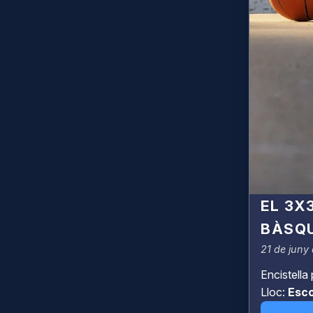
EL 3X
BÀSQ
21 de juny 
Encistella 
Lloc:
Esco