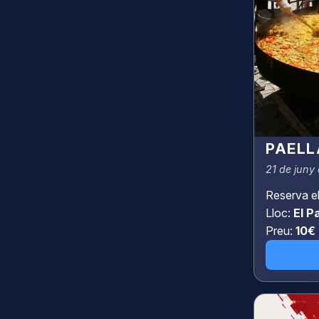
PAELL
21 de juny
Reserva el 
Lloc:
El P
Preu:
10€