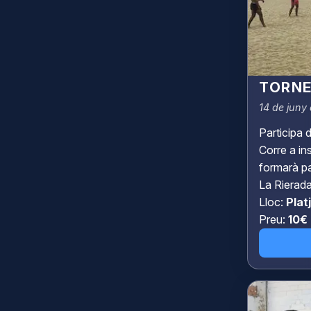
TORNE
14 de juny 
Participa 
Corre a in
formarà pa
La Rierada
Lloc:
Plat
Preu:
10€ 