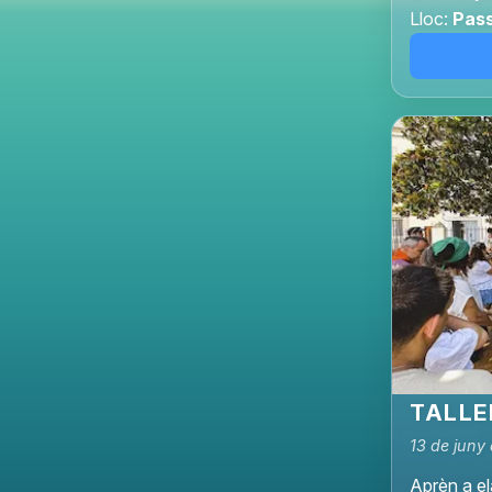
Lloc:
Pass
TALLE
13 de juny 
Aprèn a e