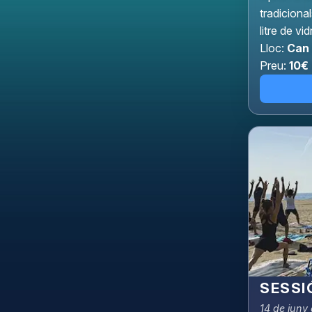
tradiciona
litre de vi
Lloc:
Can 
Preu:
10€
SESSI
14 de juny