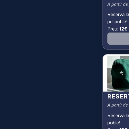
A partir de 
Reserva la
pel poble!
Preu:
12€
RESER
A partir de 
Reserva la
poble!